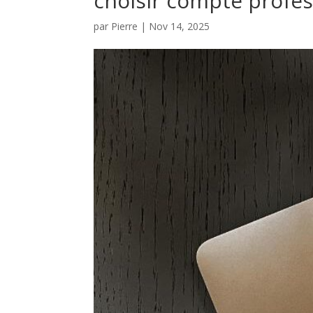
choisir compte profe
par
Pierre
|
Nov 14, 2025