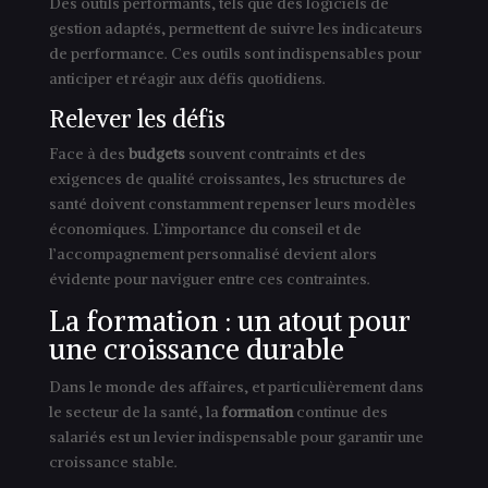
Des outils performants, tels que des logiciels de
gestion adaptés, permettent de suivre les indicateurs
de performance. Ces outils sont indispensables pour
anticiper et réagir aux défis quotidiens.
Relever les défis
Face à des
budgets
souvent contraints et des
exigences de qualité croissantes, les structures de
santé doivent constamment repenser leurs modèles
économiques. L’importance du conseil et de
l’accompagnement personnalisé devient alors
évidente pour naviguer entre ces contraintes.
La formation : un atout pour
une croissance durable
Dans le monde des affaires, et particulièrement dans
le secteur de la santé, la
formation
continue des
salariés est un levier indispensable pour garantir une
croissance stable.