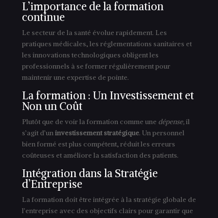
L’importance de la formation
continue
Le secteur de la santé évolue rapidement. Les
pratiques médicales, les réglementations sanitaires et
les innovations technologiques obligent les
professionnels à se former régulièrement pour
maintenir une expertise de pointe.
La formation : Un Investissement et
Non un Coût
Plutôt que de voir la formation comme une
dépense,
il
s’agit d’un
investissement stratégique
. Un personnel
bien formé est plus compétent, réduit les erreurs
coûteuses et améliore la satisfaction des patients.
Intégration dans la Stratégie
d’Entreprise
La formation doit être intégrée à la stratégie globale de
l’entreprise avec des objectifs clairs pour garantir que