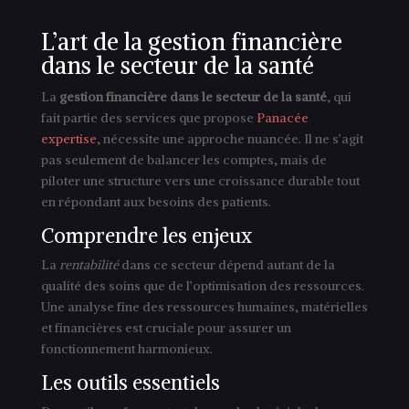
L’art de la gestion financière
dans le secteur de la santé
La
gestion financière dans le secteur de la santé
, qui
fait partie des services que propose
Panacée
expertise
, nécessite une approche nuancée. Il ne s’agit
pas seulement de balancer les comptes, mais de
piloter une structure vers une croissance durable tout
en répondant aux besoins des patients.
Comprendre les enjeux
La
rentabilité
dans ce secteur dépend autant de la
qualité des soins que de l’optimisation des ressources.
Une analyse fine des ressources humaines, matérielles
et financières est cruciale pour assurer un
fonctionnement harmonieux.
Les outils essentiels