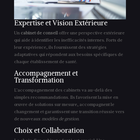
Expertise et Vision Extérieure
Un
cabinet de conseil
offre une perspective extérieure
qui aide à identifier les inefficacités internes. Forts de
leur expérience, ils fournissent des stratégies
adaptatives qui répondent aux besoins spécifiques de
chaque établissement de santé.
Accompagnement et
Transformation
L’accompagnement des cabinets va au-delà des
simples recommandations. Ils favorisent la mise en
œuvre de solutions sur mesure, accompagnent le
changement et garantissent une transition réussie vers
de nouveaux
modèles de gestion.
Choix et Collaboration