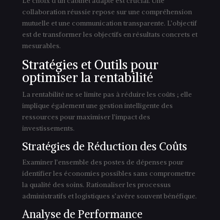
Le choix d’un cabinet adapté est crucial. Une
collaboration réussie repose sur une compréhension
mutuelle et une communication transparente. L’objectif
est de transformer les objectifs en résultats concrets et
mesurables.
Stratégies et Outils pour
optimiser la rentabilité
La rentabilité ne se limite pas à réduire les coûts ; elle
implique également une gestion intelligente des
ressources pour maximiser l’impact des
investissements.
Stratégies de Réduction des Coûts
Examiner l’ensemble des postes de dépenses pour
identifier les économies possibles sans compromettre
la qualité des soins. Rationaliser les processus
administratifs et logistiques s’avère souvent bénéfique.
Analyse de Performance