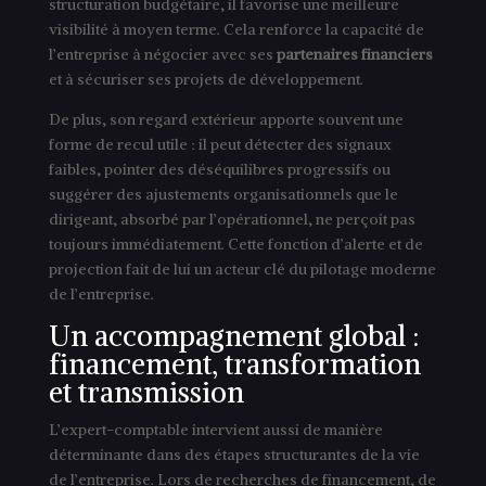
structuration budgétaire, il favorise une meilleure
visibilité à moyen terme. Cela renforce la capacité de
l’entreprise à négocier avec ses
partenaires financiers
et à sécuriser ses projets de développement.
De plus, son regard extérieur apporte souvent une
forme de recul utile : il peut détecter des signaux
faibles, pointer des déséquilibres progressifs ou
suggérer des ajustements organisationnels que le
dirigeant, absorbé par l’opérationnel, ne perçoit pas
toujours immédiatement. Cette fonction d’alerte et de
projection fait de lui un acteur clé du pilotage moderne
de l’entreprise.
Un accompagnement global :
financement, transformation
et transmission
L’expert-comptable intervient aussi de manière
déterminante dans des étapes structurantes de la vie
de l’entreprise. Lors de recherches de financement, de