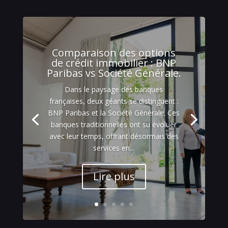
Comparaison des options
de crédit immobilier : BNP
Paribas vs Société Générale.
Dans le paysage des banques
françaises, deux géants se distinguent :
BNP Paribas et la Société Générale. Ces
banques traditionnelles ont su évoluer
avec leur temps, offrant désormais des
services en...
Lire plus