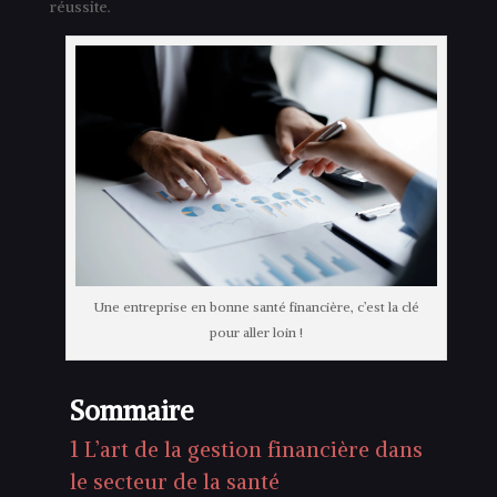
réussite.
Une entreprise en bonne santé financière, c’est la clé
pour aller loin !
Sommaire
1
L’art de la gestion financière dans
le secteur de la santé