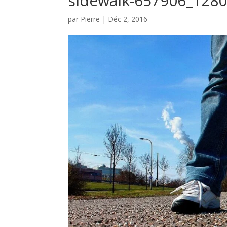
sidewalk-657906_128
par
Pierre
|
Déc 2, 2016