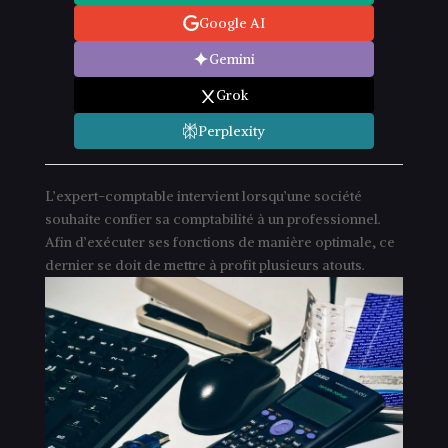
Google AI
Gemini
Grok
Perplexity
L’expert-comptable intervient lorsqu’une société
souhaite confier sa comptabilité à un professionnel.
Afin d’exécuter ses fonctions de manière optimale, ce
dernier se doit de mettre à profit plusieurs atouts.