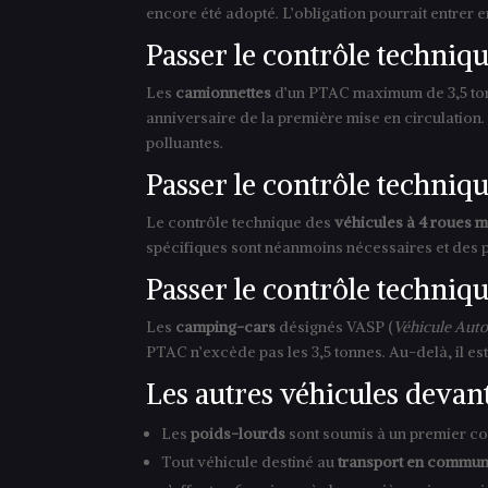
encore été adopté. L’obligation pourrait entrer
Passer le contrôle techniq
Les
camionnettes
d’un PTAC maximum de 3,5 tonn
anniversaire de la première mise en circulation
polluantes.
Passer le contrôle techniqu
Le contrôle technique des
véhicules à 4 roues m
spécifiques sont néanmoins nécessaires et des p
Passer le contrôle techni
Les
camping-cars
désignés VASP (
Véhicule Aut
PTAC n’excède pas les 3,5 tonnes. Au-delà, il es
Les autres véhicules devan
Les
poids-lourds
sont soumis à un premier cont
Tout véhicule destiné au
transport en commun