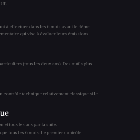
/UE.
nt à effectuer dans les 6 mois avant le 4ème
mentaire qui vise à évaluer leurs émissions
rticuliers (tous les deux ans). Des outils plus
un contrôle technique relativement classique si le
que
et tous les ans par la suite.
ique tous les 6 mois. Le premier contrôle