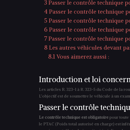
3
Passer le contrôle technique 
4
Passer le contrôle technique 
5
Passer le contrôle technique 
6
Passer le contrôle technique p
7
Passer le contrôle technique 
8
Les autres véhicules devant pa
8.1
Vous aimerez aussi :
Introduction et loi concer
Les articles R. 323-1 à R. 323-5 du Code de la ro
L’objectif est de soumettre le véhicule à un exa
Passer le contrôle techniq
Le contrôle technique est obligatoire
pour toute 
le PTAC (Poids total autorisé en charge) est inf