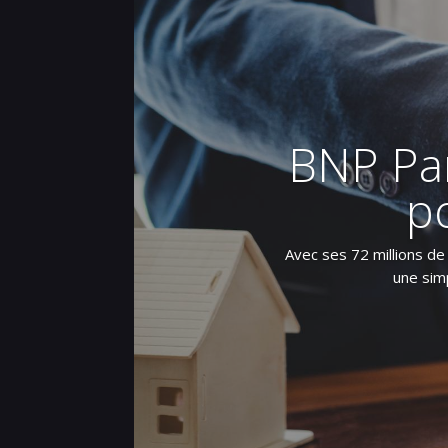
BNP Par
po
Avec ses 72 millions de 
une simp