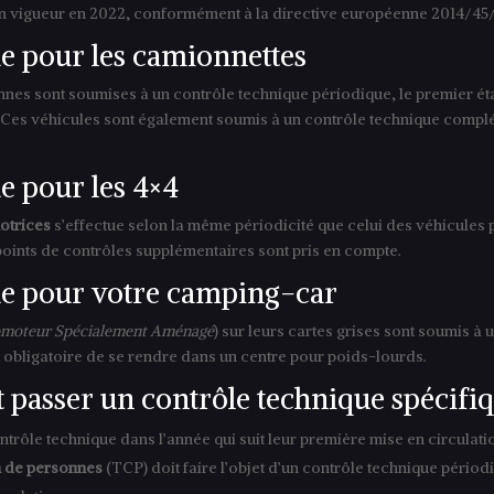
 en vigueur en 2022, conformément à la directive européenne 2014/45
ue pour les camionnettes
es sont soumises à un contrôle technique périodique, le premier éta
. Ces véhicules sont également soumis à un contrôle technique complé
e pour les 4×4
otrices
s’effectue selon la même périodicité que celui des véhicules pa
oints de contrôles supplémentaires sont pris en compte.
que pour votre camping-car
omoteur Spécialement Aménagé
) sur leurs cartes grises sont soumis à 
t obligatoire de se rendre dans un centre pour poids-lourds.
t passer un contrôle technique spécifi
rôle technique dans l’année qui suit leur première mise en circulation 
 de personnes
(TCP) doit faire l’objet d’un contrôle technique périod