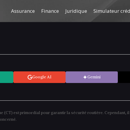
Assurance
Finance
Juridique
Simulateur cré
Google AI
Gemini
e (CT) est primordial pour garantir la sécurité routière. Cependant, il 
concerné.