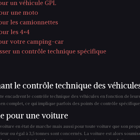
pour un véhicule GPL
pour une moto
pour les camionnettes
our les 4×4
pour votre camping-car
sser un contrôle technique spécifique
nant le contrôle technique des véhicule
ute encadrent le contrôle technique des véhicules en fonction de leurs t
men complet, ce qui implique parfois des points de contrôle spécifique
ue pour une voiture
voiture en état de marche mais aussi pour toute voiture que son prop
érieur ou égal à 3,5 tonnes sont concernés. La voiture est alors soumi