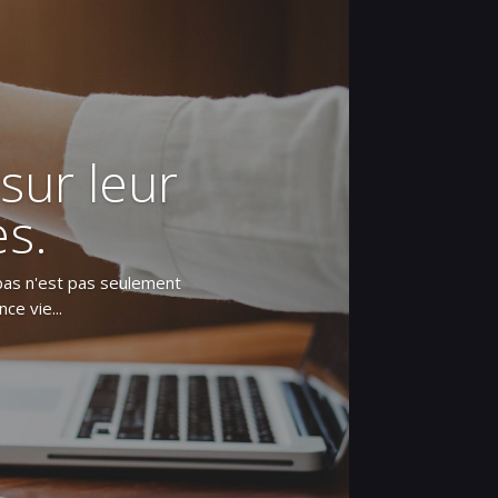
sur leur
es.
ribas n'est pas seulement
ce vie...