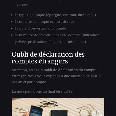
suivantes :
le type de compte (épargne, courant, titres etc…)
le nom de la banque et son adresse
la date d’ouverture du compte
la manière dont vous utilisez le compte (utilisation
privée, professionnelle, procuration etc…).
Oubli de déclaration des
comptes étrangers
Attention, en cas
d’oubli de déclaration du compte
étranger
, vous vous exposez à une amende de 1500€
par an et par compte.
La note peut donc au final être salée.