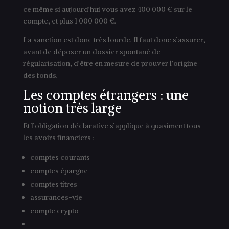
ce même si aujourd’hui vous avez 400 000 € sur le
compte, et plus 1 000 000 €.
La sanction est donc très lourde. Il faut donc s’assurer,
avant de déposer un dossier spontané de
régularisation, d’être en mesure de prouver l’origine
des fonds.
Les comptes étrangers : une
notion très large
Et l’obligation déclarative s’applique à quasiment tous
les avoirs financiers :
comptes courants
comptes épargne
comptes titres
assurances-vie
compte crypto