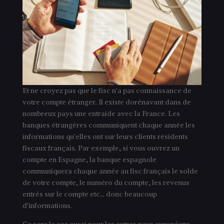
Et ne croyez pas que le fisc n’a pas connaissance de
votre compte étranger. Il existe dorénavant dans de
nombreux pays une entraide avec la France. Les
banques étrangères communiquent chaque année les
informations qu’elles ont sur leurs clients résidents
fiscaux français. Par exemple, si vous ouvrez un
compte en Espagne, la banque espagnole
communiquera chaque année au fisc français le solde
de votre compte, le numéro du compte, les revenus
entrés sur le compte etc… donc beaucoup
d’informations.
Ce sera le cas aussi pour les autres pays européens,