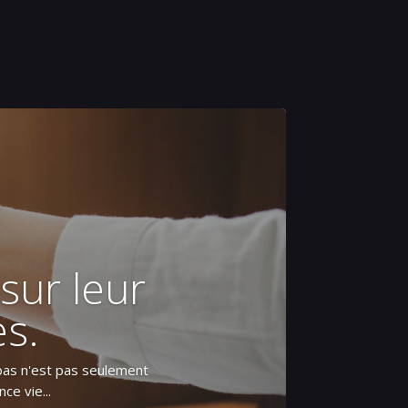
sur leur
es.
ribas n'est pas seulement
ce vie...