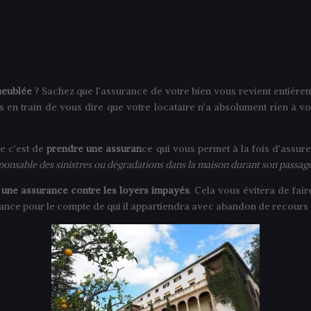
meublée
? Sachez que l’assurance de votre bien vous revient entièrem
uis en train de vous dire que votre locataire n’a absolument rien à 
 c’est de
prendre une assuran
ce qui vous permet à la fois d’assur
ponsable des sinistres ou dégradations dans la maison durant son passage,
 une assurance contre les loyers impayés
. Cela vous évitera de fair
ance pour le compte de qui il appartiendra avec abandon de recours 