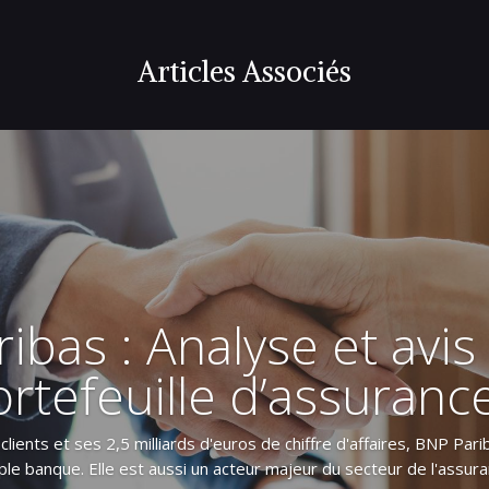
Articles Associés
ibas : Analyse et avis 
rtefeuille d’assuranc
clients et ses 2,5 milliards d'euros de chiffre d'affaires, BNP Pa
le banque. Elle est aussi un acteur majeur du secteur de l'assuran