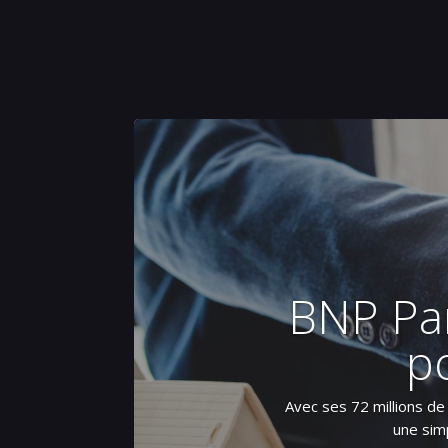
BNP Par
po
Avec ses 72 millions de 
une simp