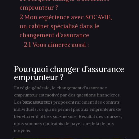
emprunteur ?
2
Mon expérience avec SOCAVIE,
un cabinet spécialisé dans le
changement d’assurance
2.1
Vous aimerez aussi :
Pourquoi changer d’assurance
emprunteur ?
En règle générale, le changement d’assurance
emprunteur est motivé par des questions financières.
Les
bancassureurs
proposent rarement des contrats
individuels, ce qui ne permet pas aux emprunteurs de
bénéficier d’offres sur-mesure. Résultat des courses,
nous sommes contraints de payer au-delà de nos
moyens.