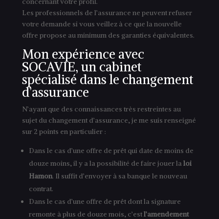
concernant votre profil.
Les professionnels de l’assurance ne peuvent refuser
votre demande si vous veillez à ce que la nouvelle
offre propose au minimum des garanties équivalentes.
Mon expérience avec
SOCAVIE, un cabinet
spécialisé dans le changement
d’assurance
N’ayant que des connaissances très restreintes au
sujet du changement d’assurance, je me suis renseigné
sur 2 points en particulier :
Dans le cas d’une offre de prêt qui date de moins de
douze moins, il y a la possibilité de faire jouer la
loi
Hamon
. Il suffit d’envoyer à sa banque le nouveau
contrat.
Dans le cas d’une offre de prêt dont la signature
remonte à plus de douze mois, c’est
l’amendement