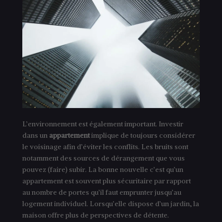
L’environnement est également important. Investir
dans un
appartement
implique de toujours considérer
le voisinage afin d’éviter les conflits. Les bruits sont
notamment des sources de dérangement que vous
pouvez (faire) subir. La bonne nouvelle c’est qu’un
appartement est souvent plus sécuritaire par rapport
au nombre de portes qu’il faut emprunter jusqu’au
logement individuel. Lorsqu’elle dispose d’un jardin, la
maison offre plus de perspectives de détente.