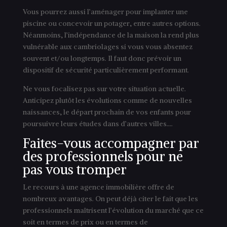
Vous pourrez aussi l’aménager pour implanter une
piscine ou concevoir un potager, entre autres options.
Néanmoins, l’indépendance de la maison la rend plus
vulnérable aux cambriolages si vous vous absentez
souvent et/ou longtemps. Il faut donc prévoir un
dispositif de sécurité particulièrement performant.
Ne vous focalisez pas sur votre situation actuelle.
Anticipez plutôt les évolutions comme de nouvelles
naissances, le départ prochain de vos enfants pour
poursuivre leurs études dans d’autres villes….
Faites-vous accompagner par
des professionnels pour ne
pas vous tromper
Le recours à une agence immobilière offre de
nombreux avantages. On peut déjà citer le fait que les
professionnels maîtrisent l’évolution du marché que ce
soit en termes de prix ou en termes de